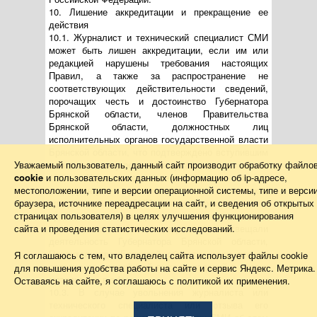
10. Лишение аккредитации и прекращение ее
действия
10.1. Журналист и технический специалист СМИ
может быть лишен аккредитации, если им или
редакцией нарушены требования настоящих
Правил, а также за распространение не
соответствующих действительности сведений,
порочащих честь и достоинство Губернатора
Брянской области, членов Правительства
Брянской области, должностных лиц
исполнительных органов государственной власти
Брянской области, что подтверждено вступившим
Уважаемый пользователь, данный сайт производит обработку файло
в законную силу решением суда.
cookie
и пользовательских данных (информацию об
ip-адресе
,
10.2. Управление имеет право лишить
местоположении, типе и версии операционной системы, типе и верси
аккредитации журналистов и технических
браузера, источнике переадресации на сайт, и сведения об открытых
специалистов тех СМИ, которые прекратили или
страницах пользователя) в целях улучшения функционирования
приостановили свою деятельность либо в течение
сайта и проведения статистических исследований.
3 месяцев с момента аккредитации не освещали
деятельность Губернатора Брянской области,
Правительства Брянской области, если это не
Я соглашаюсь с тем, что владелец сайта использует файлы cookie
связано со спецификой выхода изданий в свет и
для повышения удобства работы на сайте и сервис Яндекс. Метрика.
материалов в эфир.
Оставаясь на сайте, я соглашаюсь с политикой их применения.
10.3. В случае увольнения журналиста или
технического специалиста или отзыва его