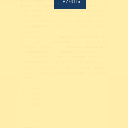
аккредитации по решению редакции СМИ об этом
ПРИНЯТЬ
должно быть сообщено в управление, после чего
аккредитация этого журналиста или технического
специалиста прекращается. Редакция имеет
право представить для аккредитации на
освободившееся место другого своего
сотрудника.
10.4. Решение о лишении журналиста или
технического специалиста аккредитации
принимает управление. Решение должно быть
мотивированным, письменно оформленным.
10.5. Отказ в аккредитации, лишение журналиста
и технического специалиста аккредитации, а
также нарушение прав аккредитованного
журналиста могут быть обжалованы в судебном
порядке.
Приложение 1
Приложение 2
Приложение 3
Приложение 4
Создано: 11 марта 2013 г. 0:47:28
Обновлено: 26 нояб. 2020 г. 10:32:17
Поделиться